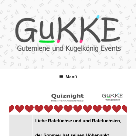
Zum
Inhalt
springen
GUKKE
Gutemiene und Kugelkönig Events
Menü
Liebe Ratefüchse und und Ratefuchsien,
der Sommer hat seinen Höhepunkt